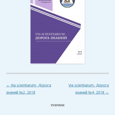
Н
←
Via scientiarum- Дорога
Via scientiarum- Дорога
а
знаний №2, 2018
знаний №4, 2018
→
в
РУБРИКИ
и
г